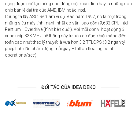
dụng được chế tạo riêng cho đúng một mục đích hay là những con
chip bán lẻ đại trà của AMD, IBM hoặc
Intel
.
Chúng ta lấy ASCI Red làm ví dụ. Vào năm 1997, nó là một trong
những siêu máy tính mạnh nhất có sẵn, bao gồm 9,632 CPU Intel
Pentium II Overdrive (hình bên dưới). Với mỗi đơn vị hoạt động ở
xung nhịp 333 MHz, hệ thống này tự hào có được hiệu năng điện
toán cao nhất theo lý thuyết là vừa hơn 3.2 TFLOPS (3.2 ngàn tỷ
phép tính dấu chấm động mỗi giây – trillion floating point
operations/sec).
ĐỐI TÁC CỦA IDEA DEKO