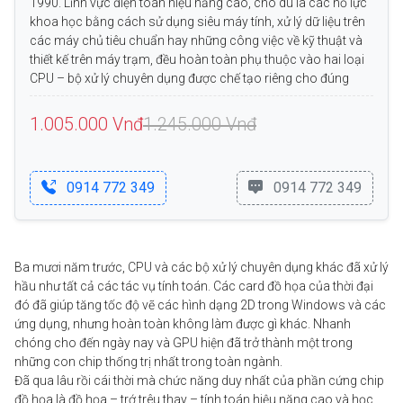
1990. Lĩnh vực
điện toán
hiệu năng cao, cho dù là các nỗ lực
khoa học bằng cách sử dụng siêu máy tính, xử lý dữ liệu trên
các máy chủ tiêu chuẩn hay những công việc về kỹ thuật và
thiết kế trên máy trạm, đều hoàn toàn phụ thuộc vào hai loại
CPU – bộ xử lý chuyên dụng được chế tạo riêng cho đúng
1.005.000
Vnđ
1.245.000
Vnđ
0914 772 349
0914 772 349
Ba mươi năm trước,
CPU
và các
bộ xử lý
chuyên dụng khác đã xử lý
hầu như tất cả các tác vụ tính toán. Các
card đồ họa
của thời đại
đó đã giúp tăng tốc độ vẽ các hình dạng 2D trong Windows và các
ứng dụng, nhưng hoàn toàn không làm được gì khác. Nhanh
chóng cho đến ngày nay và
GPU
hiện đã trở thành một trong
những con chip thống trị nhất trong toàn ngành.
Đã qua lâu rồi cái thời mà chức năng duy nhất của phần cứng chip
đồ họa là đồ họa – trớ trêu thay – tính toán hiệu năng cao và học