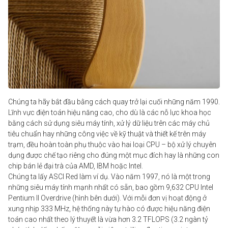
Chúng ta hãy bắt đầu bằng cách quay trở lại cuối những năm 1990.
Lĩnh vực
điện toán
hiệu năng cao, cho dù là các nỗ lực khoa học
bằng cách sử dụng siêu máy tính, xử lý dữ liệu trên các máy chủ
tiêu chuẩn hay những công việc về kỹ thuật và thiết kế trên máy
trạm, đều hoàn toàn phụ thuộc vào hai loại CPU – bộ xử lý chuyên
dụng được chế tạo riêng cho đúng một mục đích hay là những con
chip bán lẻ đại trà của AMD, IBM hoặc
Intel
.
Chúng ta lấy ASCI Red làm ví dụ. Vào năm 1997, nó là một trong
những siêu máy tính mạnh nhất có sẵn, bao gồm 9,632 CPU Intel
Pentium II Overdrive (hình bên dưới). Với mỗi đơn vị hoạt động ở
xung nhịp 333 MHz, hệ thống này tự hào có được hiệu năng điện
toán cao nhất theo lý thuyết là vừa hơn 3.2 TFLOPS (3.2 ngàn tỷ