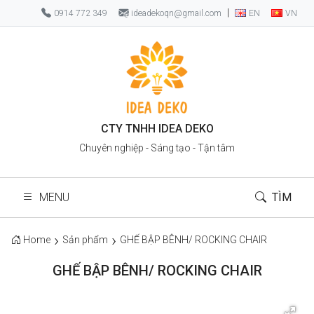
|
0914 772 349
ideadekoqn@gmail.com
EN
VN
CTY TNHH IDEA DEKO
Chuyên nghiệp - Sáng tạo - Tận tâm
MENU
TÌM
Home
Sản phẩm
GHẾ BẬP BÊNH/ ROCKING CHAIR
GHẾ BẬP BÊNH/ ROCKING CHAIR