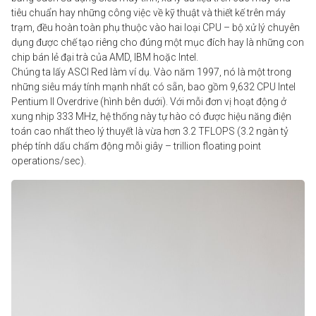
tiêu chuẩn hay những công việc về kỹ thuật và thiết kế trên máy
trạm, đều hoàn toàn phụ thuộc vào hai loại CPU – bộ xử lý chuyên
dụng được chế tạo riêng cho đúng một mục đích hay là những con
chip bán lẻ đại trà của AMD, IBM hoặc
Intel
.
Chúng ta lấy ASCI Red làm ví dụ. Vào năm 1997, nó là một trong
những siêu máy tính mạnh nhất có sẵn, bao gồm 9,632 CPU Intel
Pentium II Overdrive (hình bên dưới). Với mỗi đơn vị hoạt động ở
xung nhịp 333 MHz, hệ thống này tự hào có được hiệu năng điện
toán cao nhất theo lý thuyết là vừa hơn 3.2 TFLOPS (3.2 ngàn tỷ
phép tính dấu chấm động mỗi giây – trillion floating point
operations/sec).