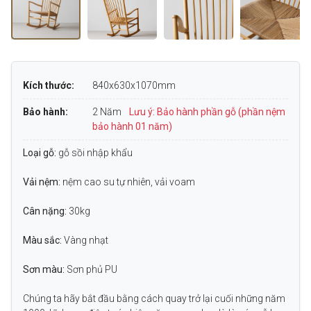
Kích thước:
840x630x1070mm
Bảo hành:
2 Năm
Lưu ý: Bảo hành phần gỗ (phần nệm
bảo hành 01 năm)
Loại gỗ:
gỗ sồi nhập khẩu
Vải nệm:
nệm cao su tự nhiên, vải voam
Cân nặng:
30kg
Màu sắc:
Vàng nhạt
Sơn màu:
Sơn phủ PU
Chúng ta hãy bắt đầu bằng cách quay trở lại cuối những năm